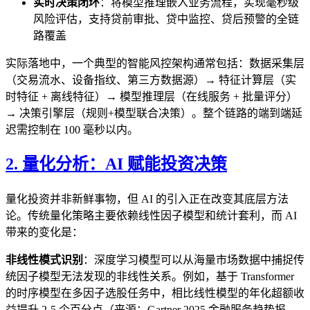
实时决策闭环
：将模型推理嵌入业务流程，实现毫秒级
风险评估，支持贷前审批、贷中监控、贷后预警的全链
路覆盖
实际落地中，一个典型的智能风控架构通常包括：数据采集层
（交易流水、设备指纹、第三方数据源）→ 特征计算层（实
时特征 + 离线特征）→ 模型推理层（在线服务 + 批量评分）
→ 决策引擎层（规则+模型联合决策）。整个链路的端到端延
迟需控制在 100 毫秒以内。
2. 量化分析：AI 赋能投资决策
量化投资并非新鲜事物，但 AI 的引入正在改变其底层方法
论。传统量化策略主要依赖线性因子模型和统计套利，而 AI
带来的变化是：
非线性模式识别
：深度学习模型可以从海量市场数据中捕捉传
统因子模型无法发现的非线性关系。例如，基于 Transformer
的时序模型在多因子选股任务中，相比线性模型的年化超额收
益提升 2-5 个百分点（来源：Gartner 2025 金融服务趋势报