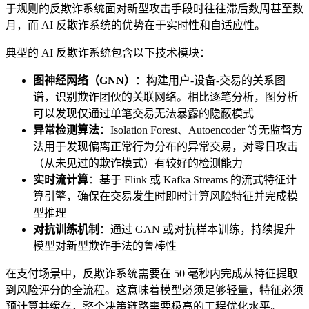
于规则的反欺诈系统面对新型攻击手段时往往滞后数周甚至数
月，而 AI 反欺诈系统的优势在于实时性和自适应性。
典型的 AI 反欺诈系统包含以下技术模块：
图神经网络（GNN）
：构建用户-设备-交易的关系图
谱，识别欺诈团伙的关联网络。相比逐笔分析，图分析
可以发现仅通过单笔交易无法暴露的隐蔽模式
异常检测算法
：Isolation Forest、Autoencoder 等无监督方
法用于发现偏离正常行为分布的异常交易，对零日攻击
（从未见过的欺诈模式）有较好的检测能力
实时流计算
：基于 Flink 或 Kafka Streams 的流式特征计
算引擎，确保在交易发生时即时计算风险特征并完成模
型推理
对抗训练机制
：通过 GAN 或对抗样本训练，持续提升
模型对新型欺诈手法的鲁棒性
在支付场景中，反欺诈系统需要在 50 毫秒内完成从特征提取
到风险评分的全流程。这意味着模型必须足够轻量，特征必须
预计算并缓存，整个决策链路需要极高的工程优化水平。