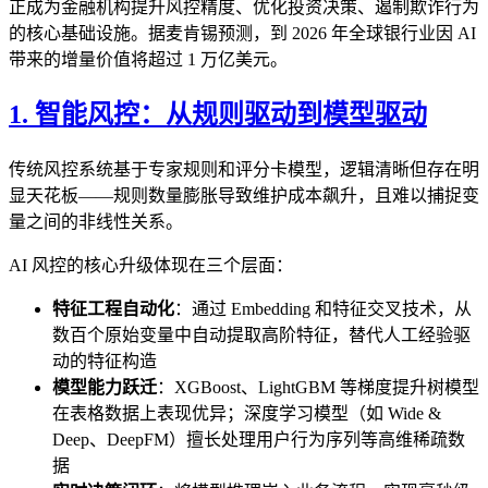
正成为金融机构提升风控精度、优化投资决策、遏制欺诈行为
的核心基础设施。据麦肯锡预测，到 2026 年全球银行业因 AI
带来的增量价值将超过 1 万亿美元。
1. 智能风控：从规则驱动到模型驱动
传统风控系统基于专家规则和评分卡模型，逻辑清晰但存在明
显天花板——规则数量膨胀导致维护成本飙升，且难以捕捉变
量之间的非线性关系。
AI 风控的核心升级体现在三个层面：
特征工程自动化
：通过 Embedding 和特征交叉技术，从
数百个原始变量中自动提取高阶特征，替代人工经验驱
动的特征构造
模型能力跃迁
：XGBoost、LightGBM 等梯度提升树模型
在表格数据上表现优异；深度学习模型（如 Wide &
Deep、DeepFM）擅长处理用户行为序列等高维稀疏数
据