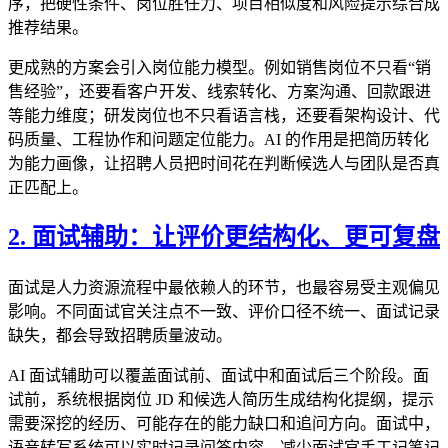
序，把硬性条件、岗位胜任力、项目相似度和风险提示综合成
推荐结果。
更成熟的方案会引入岗位能力模型。例如销售岗位不只看“销
售经验”，还要看客户开发、线索转化、方案沟通、回款跟进
等能力维度；研发岗位也不只看语言栈，还要看架构设计、代
码质量、工程协作和问题定位能力。AI 的作用是把简历转化
为能力画像，让招聘人员把时间花在判断候选人与团队是否真
正匹配上。
2. 面试辅助：让评价更结构化、更可复盘
面试是人力资源流程中最依赖人的环节，也最容易受主观偏见
影响。不同面试官关注点不一致、评价口径不统一、面试记录
缺失，都会导致招聘质量波动。
AI 面试辅助可以覆盖面试前、面试中和面试后三个阶段。面
试前，系统根据岗位 JD 和候选人简历生成结构化提纲，提示
需要深挖的经历、可能存在的能力缺口和追问方向。面试中，
语音转写系统可以实时记录问答内容，减少面试官手工记笔记