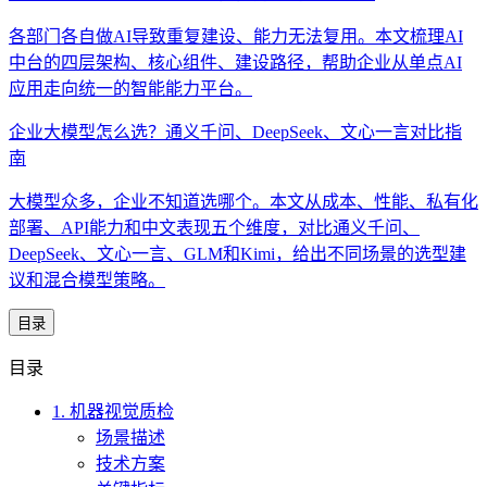
各部门各自做AI导致重复建设、能力无法复用。本文梳理AI
中台的四层架构、核心组件、建设路径，帮助企业从单点AI
应用走向统一的智能能力平台。
企业大模型怎么选？通义千问、DeepSeek、文心一言对比指
南
大模型众多，企业不知道选哪个。本文从成本、性能、私有化
部署、API能力和中文表现五个维度，对比通义千问、
DeepSeek、文心一言、GLM和Kimi，给出不同场景的选型建
议和混合模型策略。
目录
目录
1. 机器视觉质检
场景描述
技术方案