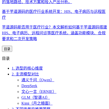
的落地路径、技术方案和投入产出分析。
基于芋道源码的医疗行业系统开发：HIS、电子病历与远程医
疗
芋道源码能否用于医疗行业？本文解析如何基于芋道源码搭建
HIS、电子病历、远程问诊等医疗系统，涵盖功能模块、合规
要求和二次开发策略
目录
目录
1. 选型的核心维度
2. 主流模型对比
通义千问（Qwen）
DeepSeek
文心一言（ERNIE）
GLM（智谱AI）
Kimi（月之暗面）