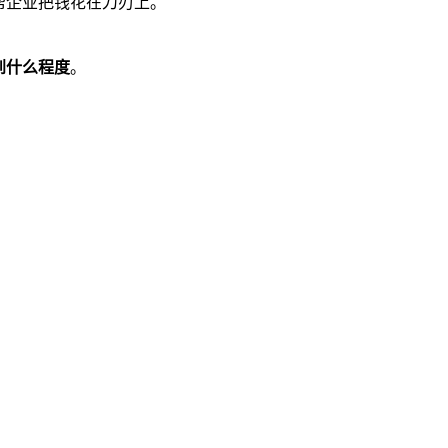
帮企业把钱花在刀刃上。
到什么程度
。