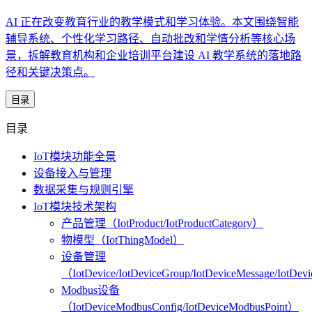
AI 正在改变教育行业的教学模式和学习体验。本文围绕智能
辅导系统、个性化学习路径、自动批改和学情分析等核心场
景，拆解教育机构和企业培训平台建设 AI 教学系统的落地路
径和关键决策点。
目录
目录
IoT模块功能全景
设备接入与管理
数据采集与规则引擎
IoT模块技术架构
产品管理（IotProduct/IotProductCategory）
物模型（IotThingModel）
设备管理
（IotDevice/IotDeviceGroup/IotDeviceMessage/IotDev
Modbus设备
（IotDeviceModbusConfig/IotDeviceModbusPoint）