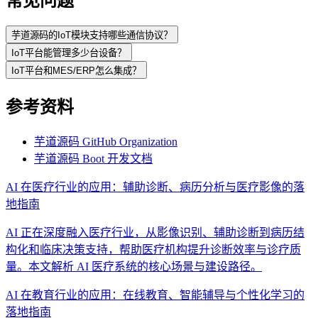
常见问题
芋道源码的IoT模块支持哪些通信协议？
IoT平台能管理多少台设备？
IoT平台和MES/ERP怎么集成？
参考资料
芋道源码 GitHub Organization
芋道源码 Boot 开发文档
AI 在医疗行业的应用：辅助诊断、病历分析与医疗影像的落
地指南
AI 正在深度融入医疗行业，从影像识别、辅助诊断到病历结
构化和临床决策支持，帮助医疗机构提升诊断效率与诊疗质
量。本文解析 AI 医疗系统的核心场景与建设路径。
AI 在教育行业的应用：在线教育、智能辅导与个性化学习的
落地指南