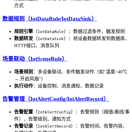
方式
数据规则（IotDataRule/IotDataSink）
规则引擎
（
）：数据过滤条件、触发规则
IotDataRule
数据转发
（
）：将设备数据转发到数据库、
IotDataSink
HTTP接口、消息队列
场景联动（IotSceneRule）
场景规则
：多设备联动、条件触发动作（如"温度>40℃
→ 开启风扇"）
执行动作
：设备控制、消息通知、数据记录
告警管理（IotAlertConfig/IotAlertRecord）
告警配置
（
）：告警规则（阈值/离线/事
IotAlertConfig
件）、告警级别、通知方式
告警记录
（
）：告警时间、告警内容、
IotAlertRecord