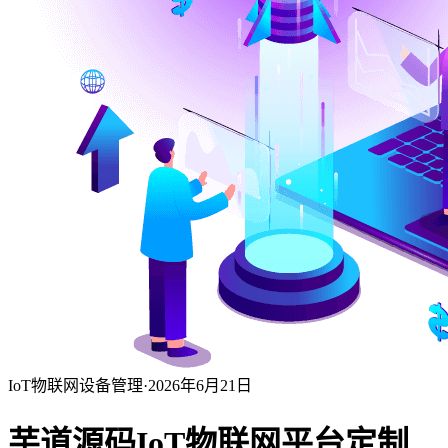
IoT物联网
设备管理
·
2026年6月21日
芋道源码IoT物联网平台定制