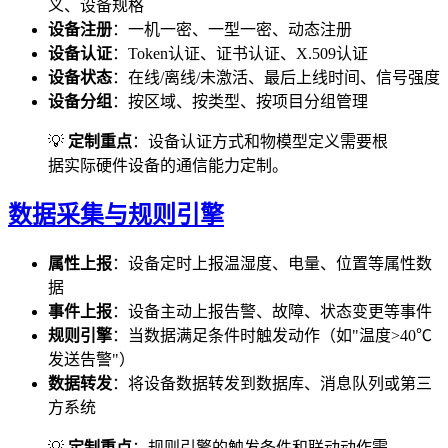
义、设备规格
设备注册
：一机一密、一型一密、动态注册
设备认证
：Token认证、证书认证、X.509认证
设备状态
：在线/离线/未激活、最后上线时间、信号强度
设备分组
：按区域、按类型、按项目分组管理
💡
定制重点
：设备认证方式和物模型定义需要根
据实际硬件设备的通信能力定制。
数据采集与规则引擎
属性上报
：设备定时上报温湿度、电量、位置等属性数
据
事件上报
：设备主动上报告警、故障、状态变更等事件
规则引擎
：当数据满足条件时触发动作（如"温度>40℃
发送告警"）
数据转发
：将设备数据转发到数据库、消息队列或第三
方系统
💡
定制重点
：规则引擎的触发条件和联动动作需