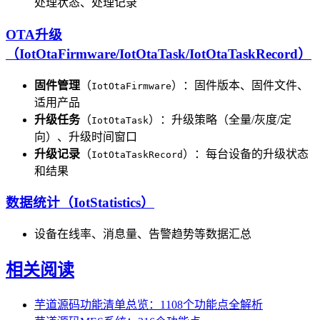
处理状态、处理记录
OTA升级
（IotOtaFirmware/IotOtaTask/IotOtaTaskRecord）
固件管理
（
）：固件版本、固件文件、
IotOtaFirmware
适用产品
升级任务
（
）：升级策略（全量/灰度/定
IotOtaTask
向）、升级时间窗口
升级记录
（
）：每台设备的升级状态
IotOtaTaskRecord
和结果
数据统计（IotStatistics）
设备在线率、消息量、告警趋势等数据汇总
相关阅读
芋道源码功能清单总览：1108个功能点全解析