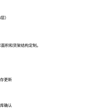
架3层）
库面积和货架结构定制。
库存更新
出库确认