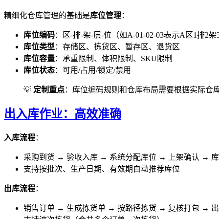
精细化仓库管理的基础是
库位管理
：
库位编码
：区-排-架-层-位（如A-01-02-03表示A区1排2
库位类型
：存储区、拣货区、暂存区、退货区
库位容量
：承重限制、体积限制、SKU限制
库位状态
：可用/占用/锁定/禁用
💡
定制重点
：库位编码规则和仓库布局需要根据实际仓
出入库作业：高效准确
入库流程
：
采购到货 → 验收入库 → 系统分配库位 → 上架确认 → 
支持按批次、生产日期、有效期自动推荐库位
出库流程
：
销售订单 → 生成拣货单 → 按路径拣货 → 复核打包 → 