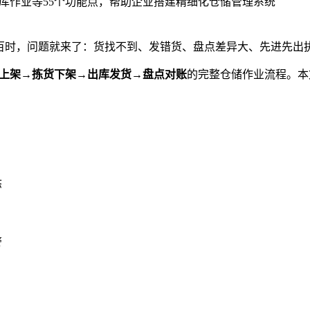
库作业等55个功能点，帮助企业搭建精细化仓储管理系统
过百时，问题就来了：货找不到、发错货、盘点差异大、先进先出
上架→拣货下架→出库发货→盘点对账
的完整仓储作业流程。本
态
警