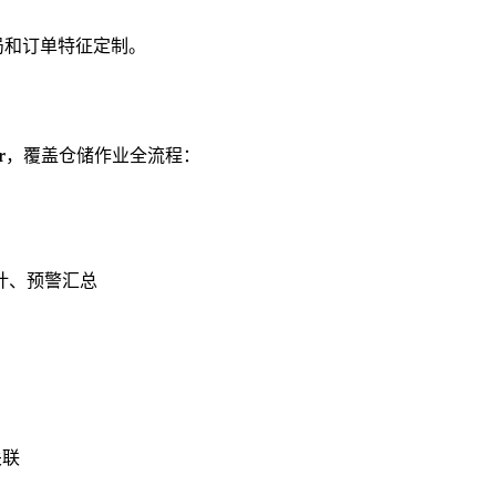
局和订单特征定制。
r
，覆盖仓储作业全流程：
计、预警汇总
关联