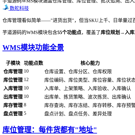
芋道源码WMS模块涵盖仓库管理、库位管理、批次追溯、出入
数舵科技
仓库管理看似简单——"进货出货"，但当SKU上千、日单量
芋道源码的WMS模块包含
55个功能点
，覆盖了
库位规划→入库
WMS模块功能全景
子模块
功能点数
核心能力
10
仓库管理
仓库设置、仓库分区、仓库权限
12
库位管理
库位编码、库位类型、库位容量、库位状
10
入库管理
入库单、上架策略、入库验收、入库确认
10
出库管理
出库单、拣货策略、波次拣货、出库确认
8
库存管理
库存查询、库存冻结、库存转移、库存预
5
盘点管理
盘点计划、盘点任务、差异处理
库位管理：每件货都有"地址"