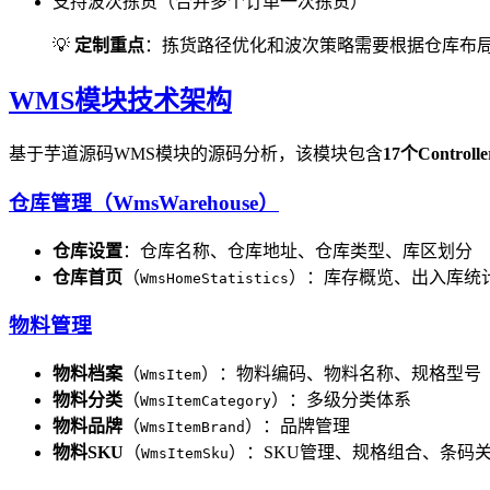
支持波次拣货（合并多个订单一次拣货）
💡
定制重点
：拣货路径优化和波次策略需要根据仓库布
WMS模块技术架构
基于芋道源码WMS模块的源码分析，该模块包含
17个Controlle
仓库管理（WmsWarehouse）
仓库设置
：仓库名称、仓库地址、仓库类型、库区划分
仓库首页
（
）：库存概览、出入库统
WmsHomeStatistics
物料管理
物料档案
（
）：物料编码、物料名称、规格型号
WmsItem
物料分类
（
）：多级分类体系
WmsItemCategory
物料品牌
（
）：品牌管理
WmsItemBrand
物料SKU
（
）：SKU管理、规格组合、条码
WmsItemSku